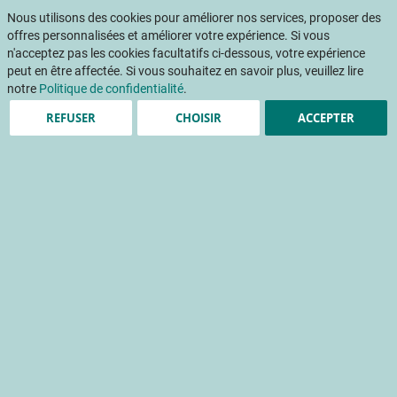
Aller
Mon pani
au
Nous utilisons des cookies pour améliorer nos services, proposer des
Af
contenu
offres personnalisées et améliorer votre expérience. Si vous
na
n'acceptez pas les cookies facultatifs ci-dessous, votre expérience
peut en être affectée. Si vous souhaitez en savoir plus, veuillez lire
notre
Politique de confidentialité
.
REFUSER
CHOISIR
ACCEPTER
Des leviers innovants pour
des systèmes de culture à
faible niveau d'intrants
MIRAD, des vergers d'abricotiers durables
conduite de la culture
verger
réduction de l'utilisation des pesticides
bâche anti-pluie
filet anti-insecte
Accueil
Publications
INFOS CTIFL
INFOS CTIFL 399 - mars 2024
Des leviers innovants pour des systèmes de culture à faible niveau d'intrants