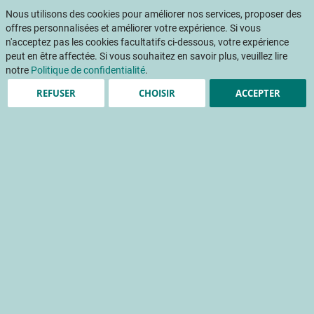
Aller
Mon pani
au
Nous utilisons des cookies pour améliorer nos services, proposer des
Af
contenu
offres personnalisées et améliorer votre expérience. Si vous
na
n'acceptez pas les cookies facultatifs ci-dessous, votre expérience
peut en être affectée. Si vous souhaitez en savoir plus, veuillez lire
Accueil
Publications
Des parasitoïdes pour lutter contre les pucerons
notre
Politique de confidentialité
.
REFUSER
CHOISIR
ACCEPTER