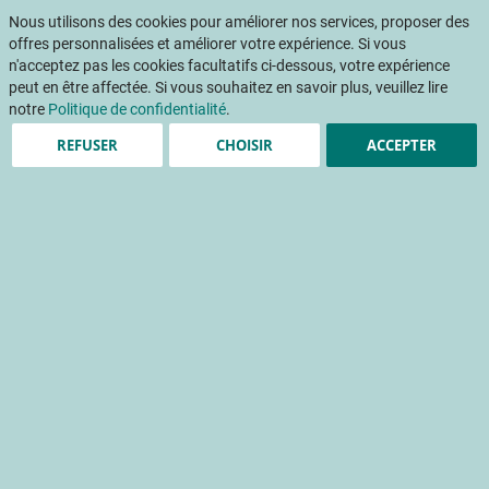
Aller
Mon pani
au
Nous utilisons des cookies pour améliorer nos services, proposer des
Af
contenu
offres personnalisées et améliorer votre expérience. Si vous
na
n'acceptez pas les cookies facultatifs ci-dessous, votre expérience
peut en être affectée. Si vous souhaitez en savoir plus, veuillez lire
notre
Politique de confidentialité
.
Accueil
Publications
Détail Fruits & Légumes
REFUSER
CHOISIR
ACCEPTER
DETAIL FRUITS ET LEGUMES 366 - Septembre 2020