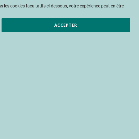
Mon panier
 les cookies facultatifs ci-dessous, votre expérience peut en être
ACCEPTER
et résultats
CTIFL
Nous rejoindre
ES 375
uvelle version est là, vous allez être
 du patrimoine français