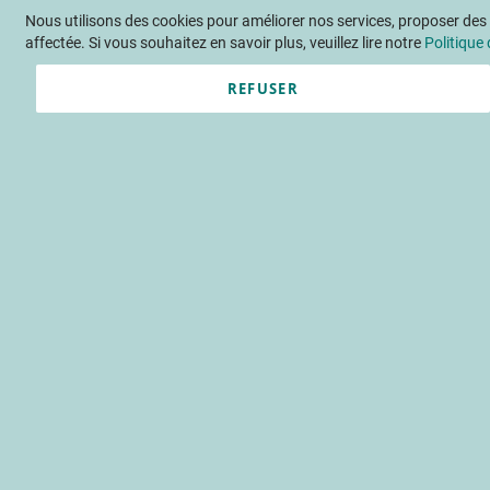
Nous utilisons des cookies pour améliorer nos services, proposer des o
Langue
FR
Contactez-nous
affectée. Si vous souhaitez en savoir plus, veuillez lire notre
Politique 
REFUSER
Actu
Évène
Accueil
Publications
Détail F