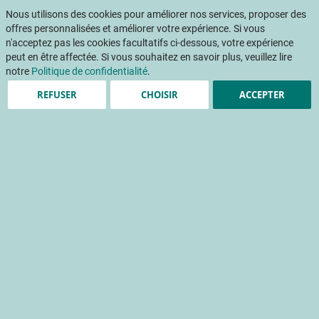
Aller
Mon pani
au
Nous utilisons des cookies pour améliorer nos services, proposer des
Af
contenu
offres personnalisées et améliorer votre expérience. Si vous
na
n'acceptez pas les cookies facultatifs ci-dessous, votre expérience
peut en être affectée. Si vous souhaitez en savoir plus, veuillez lire
notre
Politique de confidentialité
.
Accueil
Publications
Détail Fruits & Légumes
REFUSER
CHOISIR
ACCEPTER
DETAIL FRUITS ET LEGUMES 395 - Juillet-Août 2023