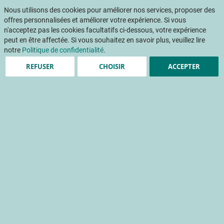
Aller
Mon pani
au
Nous utilisons des cookies pour améliorer nos services, proposer des
Af
contenu
offres personnalisées et améliorer votre expérience. Si vous
na
n'acceptez pas les cookies facultatifs ci-dessous, votre expérience
peut en être affectée. Si vous souhaitez en savoir plus, veuillez lire
notre
Politique de confidentialité
.
Accueil
Publications
Détail Fruits & Légumes
REFUSER
CHOISIR
ACCEPTER
DETAIL FRUITS ET LEGUMES 400 - janvier 2024