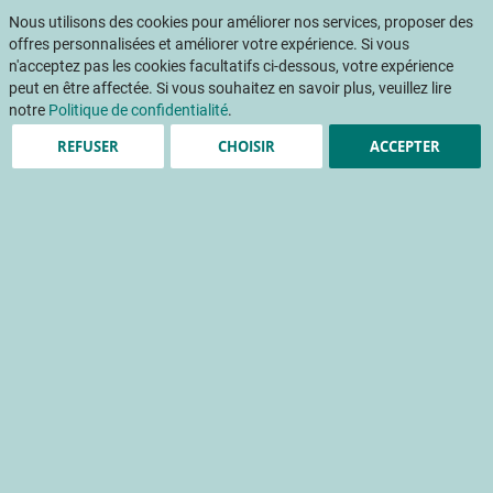
Aller
Mon pani
au
Nous utilisons des cookies pour améliorer nos services, proposer des
Af
contenu
offres personnalisées et améliorer votre expérience. Si vous
na
n'acceptez pas les cookies facultatifs ci-dessous, votre expérience
peut en être affectée. Si vous souhaitez en savoir plus, veuillez lire
notre
Politique de confidentialité
.
Accueil
Publications
Détail Fruits & Légumes
REFUSER
CHOISIR
ACCEPTER
DETAIL FRUITS ET LEGUMES 405 - juillet 2024