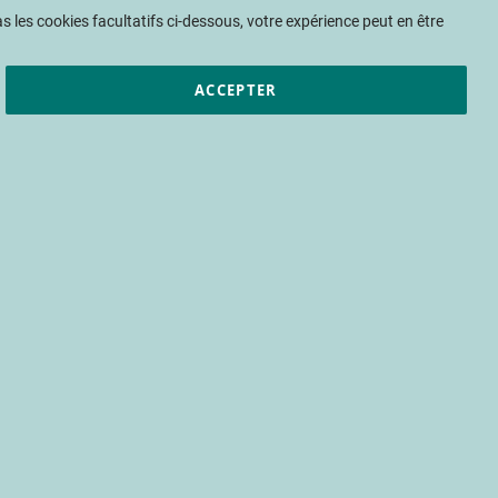
Mon panier
 les cookies facultatifs ci-dessous, votre expérience peut en être
ACCEPTER
et résultats
CTIFL
Nous rejoindre
mentale de la
ise
bilan carbone
expérimentation