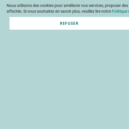
Nous utilisons des cookies pour améliorer nos services, proposer des o
Langue
FR
Contactez-nous
affectée. Si vous souhaitez en savoir plus, veuillez lire notre
Politique 
REFUSER
Actu
Évène
Accueil
Publications