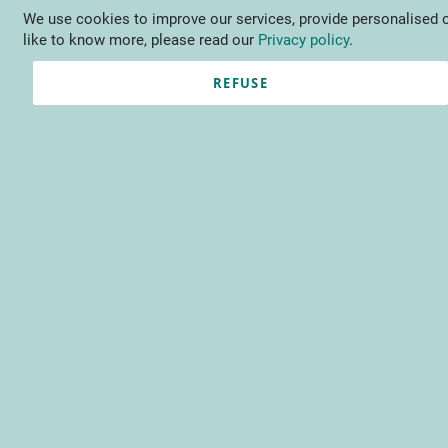
We use cookies to improve our services, provide personalised o
Language
EN
Contact us
like to know more, please read our
Privacy policy
.
REFUSE
Home
Conditions générales de vente
ARTICLE 1 : DEFINITION
ARTICLE 2 : OBJET
ARTICLE 3 : PRIX
ARTICLE 4 : RETARD DE
PAIEMENT
ARTICLE 5 : MOYENS DE
PAIEMENT