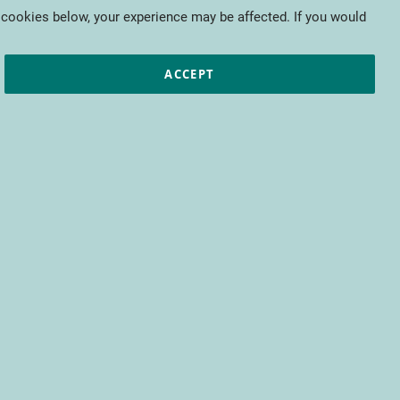
My Cart
 cookies below, your experience may be affected. If you would
ic papers
European projects
CTIFL
ACCEPT
de vente
ar laquelle un acheteur commande un
 le retrait de son achat dans un des
ons prévues à l’article 9.