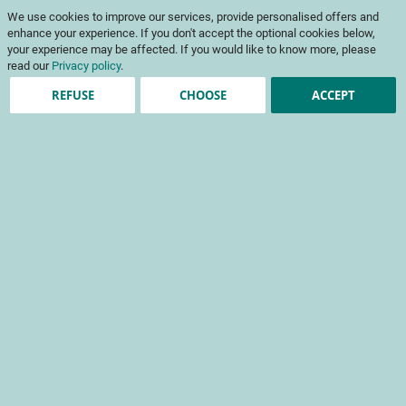
Skip
My Cart
We use cookies to improve our services, provide personalised offers and
to
To
Content
enhance your experience. If you don't accept the optional cookies below,
Na
your experience may be affected. If you would like to know more, please
read our
Privacy policy
.
REFUSE
CHOOSE
ACCEPT
Home
Directions Support
Nos Directions Support
Direction Administrative et Financière
La Direction Administrative et Financière construit, exécute et
maîtrise notre budget tout en pilotant et en optimisant la
performance financière. Elle rénove nos outils de pilotage et
protège la propriété intellectuelle. La Direction Administrative et
Financière définit les options stratégiques budgétaires à moyen
et long terme.