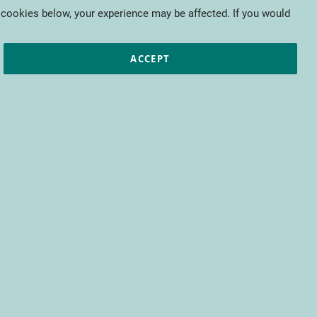
My Cart
 cookies below, your experience may be affected. If you would
ic papers
European projects
CTIFL
ACCEPT
re formation ?
fessionnel dite « Loi Avenir » a
rmation professionnelle.