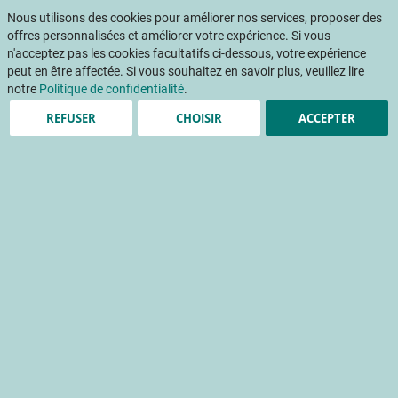
Aller
Mon pani
au
Nous utilisons des cookies pour améliorer nos services, proposer des
Af
contenu
offres personnalisées et améliorer votre expérience. Si vous
na
n'acceptez pas les cookies facultatifs ci-dessous, votre expérience
peut en être affectée. Si vous souhaitez en savoir plus, veuillez lire
Accueil
Publications
ENTRETIENS CIDRICOLES : Améliorer la nutrition azotée et la mise en réserve d'un jeune verger de pommiers en Agriculture Biologique
notre
Politique de confidentialité
.
REFUSER
CHOISIR
ACCEPTER