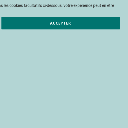
Mon panier
 les cookies facultatifs ci-dessous, votre expérience peut en être
ACCEPTER
et résultats
CTIFL
Nous rejoindre
nces des hausses
 le développement
 variétés de
nt climatique
essai variétal