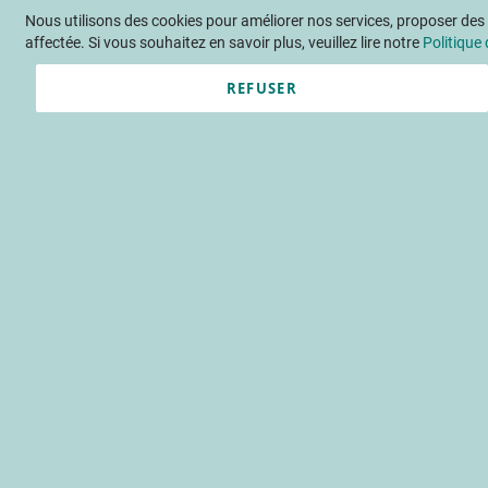
Nous utilisons des cookies pour améliorer nos services, proposer des o
Langue
FR
Contactez-nous
affectée. Si vous souhaitez en savoir plus, veuillez lire notre
Politique 
REFUSER
Actu
Évène
Accueil
Publications