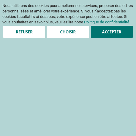
Aller
Mon pani
Nous utilisons des cookies pour améliorer nos services, proposer des offres
au
Af
contenu
personnalisées et améliorer votre expérience. Si vous n'acceptez pas les
na
cookies facultatifs ci-dessous, votre expérience peut en être affectée. Si
vous souhaitez en savoir plus, veuillez lire notre
Politique de confidentialité
.
Passer
Passer
REFUSER
CHOISIR
ACCEPTER
à
au
la
début
fin
de
de
la
Nos prestations
la
Galerie
galerie
d’images
d’images
Les différentes prestations que vous propose le CTIFL
Accueil
Prestations
Analyse stratégique de marchés
Etudes consommateurs
Etudes consommateurs
Analyse stratégique de marchés