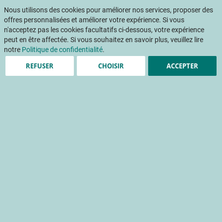
Aller
Mon pani
au
Nous utilisons des cookies pour améliorer nos services, proposer des
Af
contenu
offres personnalisées et améliorer votre expérience. Si vous
na
n'acceptez pas les cookies facultatifs ci-dessous, votre expérience
peut en être affectée. Si vous souhaitez en savoir plus, veuillez lire
Accueil
Publications
Évaluation de diffuseurs d’huiles essentielles répulsives contre le puceron cendré du pommier. Projet ABA PIC - GT COV
notre
Politique de confidentialité
.
REFUSER
CHOISIR
ACCEPTER