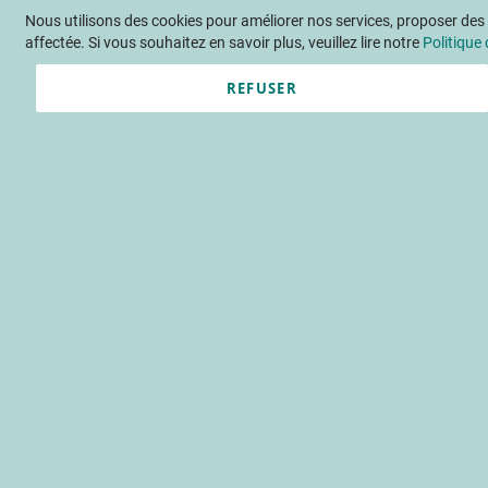
Nous utilisons des cookies pour améliorer nos services, proposer des o
Langue
FR
Contactez-nous
affectée. Si vous souhaitez en savoir plus, veuillez lire notre
Politique 
REFUSER
Actu
Évène
Accueil
Publications