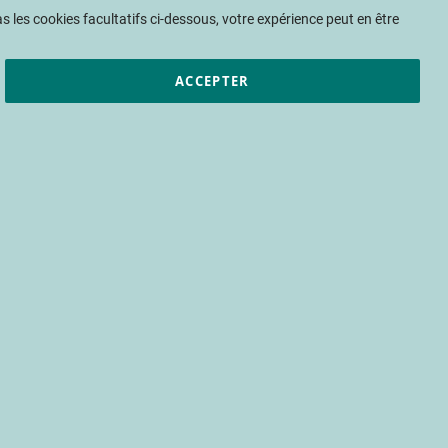
Mon panier
 les cookies facultatifs ci-dessous, votre expérience peut en être
ACCEPTER
et résultats
CTIFL
Nous rejoindre
 variétale aux
re : présentation
et ECA du CTIFL
serre
marquage moléculaire