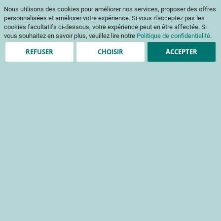
Aller
Mon pani
Nous utilisons des cookies pour améliorer nos services, proposer des offres
au
Af
contenu
personnalisées et améliorer votre expérience. Si vous n'acceptez pas les
na
cookies facultatifs ci-dessous, votre expérience peut en être affectée. Si
vous souhaitez en savoir plus, veuillez lire notre
Politique de confidentialité
.
REFUSER
CHOISIR
ACCEPTER
Visites d’essais
+ de filtres
35
résultats
Trier Par
Evénement
Evénement