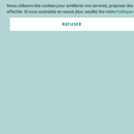
Nous utilisons des cookies pour améliorer nos services, proposer des o
Langue
FR
Contactez-nous
affectée. Si vous souhaitez en savoir plus, veuillez lire notre
Politique 
REFUSER
Actu
Évène
Accueil
Publications