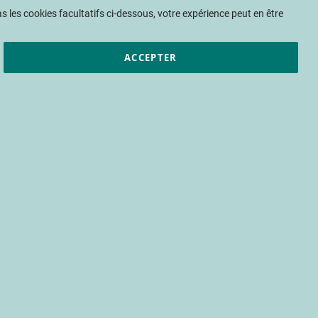
Mon panier
 les cookies facultatifs ci-dessous, votre expérience peut en être
ACCEPTER
et résultats
CTIFL
Nous rejoindre
rine à chair jaune
cov
 l'arbre
fruit
mesure du calibre