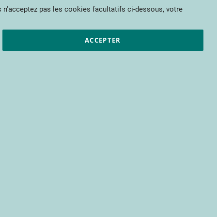
Mon panier
 n'acceptez pas les cookies facultatifs ci-dessous, votre
et résultats
CTIFL
Nous rejoindre
ACCEPTER
ar
Publication