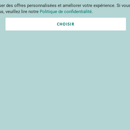
Aller
r des offres personnalisées et améliorer votre expérience. Si vous
au
s, veuillez lire notre
Politique de confidentialité
.
contenu
ments
Publications
Formations
Prestations et outils
Projets 
CHOISIR
its et fruits rouges
264
résultats
Trier P
Publication
Publication