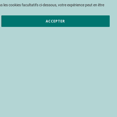
Mon panier
 les cookies facultatifs ci-dessous, votre expérience peut en être
ACCEPTER
et résultats
CTIFL
Nous rejoindre
durable de
n production de
que de l'insecte stérile (tis)