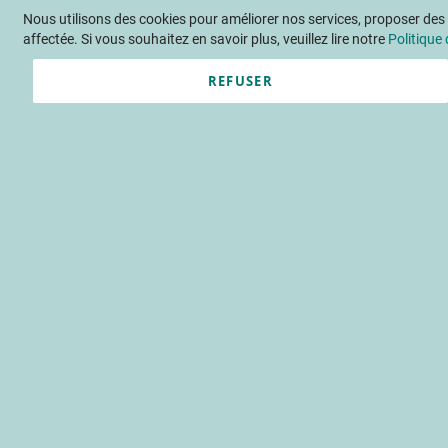
Nous utilisons des cookies pour améliorer nos services, proposer des o
Langue
FR
Contactez-nous
affectée. Si vous souhaitez en savoir plus, veuillez lire notre
Politique 
REFUSER
Actu
Évène
Accueil
Publications