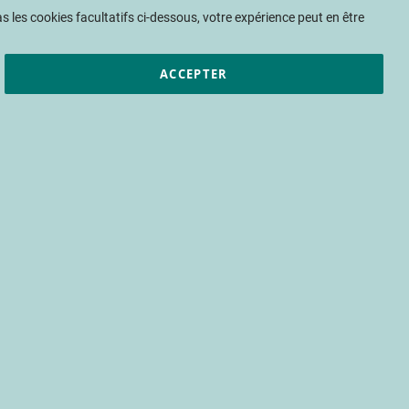
Mon panier
 les cookies facultatifs ci-dessous, votre expérience peut en être
ACCEPTER
et résultats
CTIFL
Nous rejoindre
tation des niveaux de
à 70%