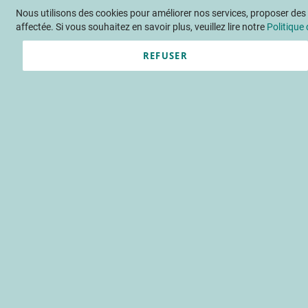
Nous utilisons des cookies pour améliorer nos services, proposer des o
Langue
FR
Contactez-nous
affectée. Si vous souhaitez en savoir plus, veuillez lire notre
Politique 
REFUSER
Actu
Évène
Grâce à la
freinte d