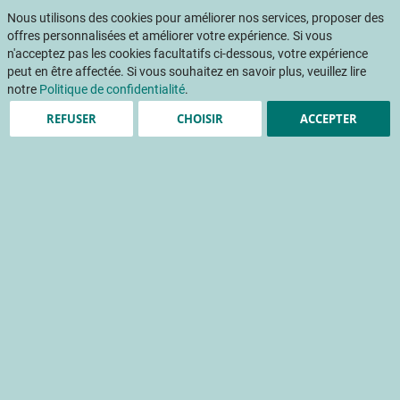
Aller
Mon pani
au
Nous utilisons des cookies pour améliorer nos services, proposer des
Af
contenu
offres personnalisées et améliorer votre expérience. Si vous
na
n'acceptez pas les cookies facultatifs ci-dessous, votre expérience
peut en être affectée. Si vous souhaitez en savoir plus, veuillez lire
Accueil
Publications
Guide de rédaction des règles de décision - Projet DECIlég
notre
Politique de confidentialité
.
REFUSER
CHOISIR
ACCEPTER