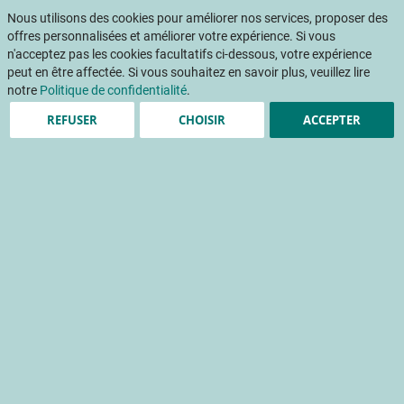
Aller
Mon pani
au
Nous utilisons des cookies pour améliorer nos services, proposer des
Af
contenu
offres personnalisées et améliorer votre expérience. Si vous
na
n'acceptez pas les cookies facultatifs ci-dessous, votre expérience
peut en être affectée. Si vous souhaitez en savoir plus, veuillez lire
Accueil
Publications
Introduction à la Journée nationale Cerise
notre
Politique de confidentialité
.
REFUSER
CHOISIR
ACCEPTER