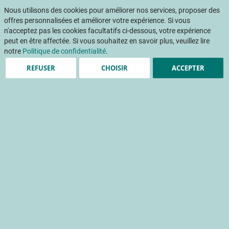
Aller
Mon pani
au
Nous utilisons des cookies pour améliorer nos services, proposer des
Af
contenu
offres personnalisées et améliorer votre expérience. Si vous
na
n'acceptez pas les cookies facultatifs ci-dessous, votre expérience
peut en être affectée. Si vous souhaitez en savoir plus, veuillez lire
notre
Politique de confidentialité
.
REFUSER
CHOISIR
ACCEPTER
Accueil
Évènements
Journée technique
Journée Technique gestion intégrée des systèmes de cultures maraîchers péri-ubains
Passer
à
la
fin
de
la
galerie
d’images