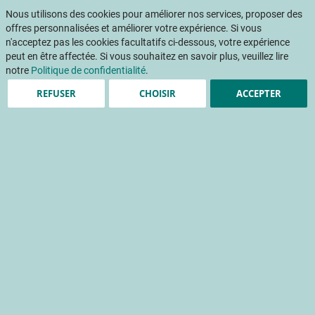
Aller
Mon pani
au
Nous utilisons des cookies pour améliorer nos services, proposer des
Af
contenu
offres personnalisées et améliorer votre expérience. Si vous
na
n'acceptez pas les cookies facultatifs ci-dessous, votre expérience
peut en être affectée. Si vous souhaitez en savoir plus, veuillez lire
notre
Politique de confidentialité
.
REFUSER
CHOISIR
ACCEPTER
Accueil
Évènements
Webinaire
L'abricot : quels défis techniques en production, distribution et commerce ?
Passer
à
la
fin
de
la
galerie
d’images