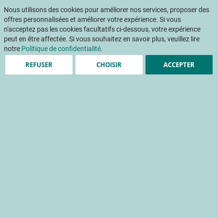
Aller
Mon pani
au
Nous utilisons des cookies pour améliorer nos services, proposer des
Af
contenu
offres personnalisées et améliorer votre expérience. Si vous
na
n'acceptez pas les cookies facultatifs ci-dessous, votre expérience
peut en être affectée. Si vous souhaitez en savoir plus, veuillez lire
notre
Politique de confidentialité
.
REFUSER
CHOISIR
ACCEPTER
L'état de l'art de la
photosynthèse -
Mécanisme et facteurs
d'influence pour les
cultures sous serre
culture protégée
photosynthèse
physiologie de la plante
Accueil
Publications
INFOS CTIFL
INFOS CTIFL 330 - Avril 2017
L'état de l'art de la photosynthèse - Mécanisme et facteurs d'influence pour les cultures sous serre