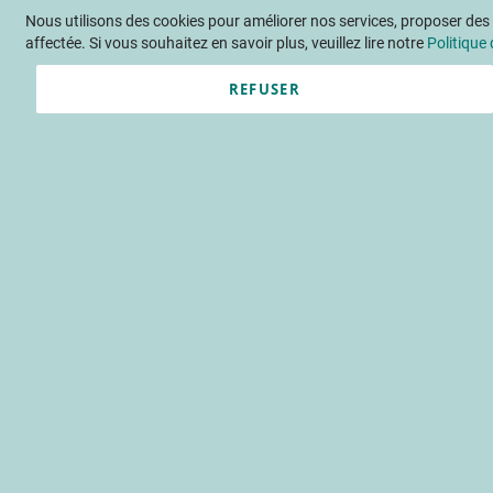
Nous utilisons des cookies pour améliorer nos services, proposer des o
Langue
FR
Contactez-nous
affectée. Si vous souhaitez en savoir plus, veuillez lire notre
Politique 
REFUSER
Actu
Évène
L'offre de frui
approvisionne
réglementation
étiquetage
fraîche dé
Accueil
Publications
Détail F