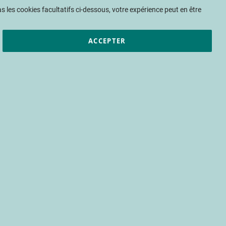
Mon panier
 les cookies facultatifs ci-dessous, votre expérience peut en être
ACCEPTER
et résultats
CTIFL
Nous rejoindre
s - Quel
détail ?