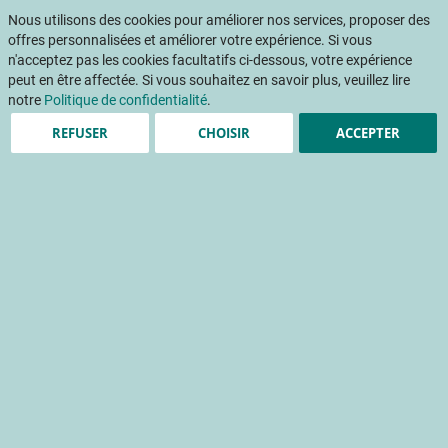
Aller
Mon pani
au
Nous utilisons des cookies pour améliorer nos services, proposer des
Af
contenu
offres personnalisées et améliorer votre expérience. Si vous
na
n'acceptez pas les cookies facultatifs ci-dessous, votre expérience
peut en être affectée. Si vous souhaitez en savoir plus, veuillez lire
Accueil
Publications
La myrtille face au gel : synthèse bibliographique sur la résistance au gel de printemps de la myrtille cultivée
notre
Politique de confidentialité
.
REFUSER
CHOISIR
ACCEPTER