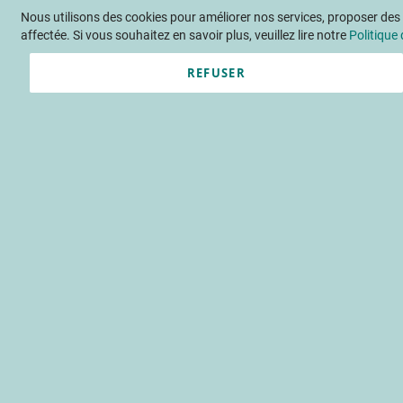
Nous utilisons des cookies pour améliorer nos services, proposer des o
Langue
FR
Contactez-nous
affectée. Si vous souhaitez en savoir plus, veuillez lire notre
Politique 
REFUSER
Actu
Évène
Accueil
Publications