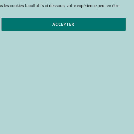
Mon panier
 les cookies facultatifs ci-dessous, votre expérience peut en être
ACCEPTER
et résultats
CTIFL
Nous rejoindre
 châtaigne et les
t à venir autorisées
r