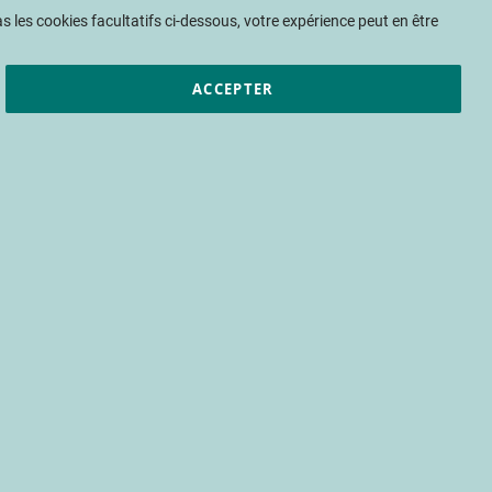
Mon panier
 les cookies facultatifs ci-dessous, votre expérience peut en être
ACCEPTER
et résultats
CTIFL
Nous rejoindre
ecte stérile et son
gestion des mouches
égrée