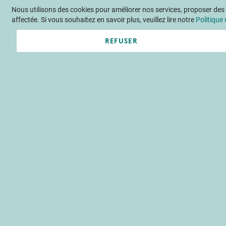
Nous utilisons des cookies pour améliorer nos services, proposer des o
Langue
FR
Contactez-nous
affectée. Si vous souhaitez en savoir plus, veuillez lire notre
Politique 
REFUSER
Actu
Évène
Accueil
Publications