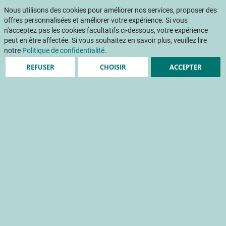
Aller
Mon pani
au
Nous utilisons des cookies pour améliorer nos services, proposer des
Af
contenu
offres personnalisées et améliorer votre expérience. Si vous
na
n'acceptez pas les cookies facultatifs ci-dessous, votre expérience
peut en être affectée. Si vous souhaitez en savoir plus, veuillez lire
notre
Politique de confidentialité
.
REFUSER
CHOISIR
ACCEPTER
L’agriculture biologique en
fruits et légumes - Le jeu
des questions-réponses
culture biologique
signe de qualité
réglementation
Accueil
Publications
Détail Fruits & Légumes
DETAIL FRUITS ET LEGUMES 359 - Décembre 2019
L’agriculture biologique en fruits et légumes - Le jeu des questions-réponses