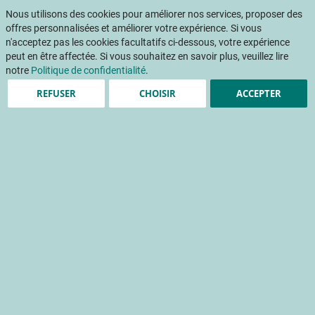
Aller
Mon pani
au
Nous utilisons des cookies pour améliorer nos services, proposer des
Af
contenu
offres personnalisées et améliorer votre expérience. Si vous
na
n'acceptez pas les cookies facultatifs ci-dessous, votre expérience
peut en être affectée. Si vous souhaitez en savoir plus, veuillez lire
notre
Politique de confidentialité
.
REFUSER
CHOISIR
ACCEPTER
L’aubergine, la plante
méditerranéenne
production
qualité nutritionnelle
conservation du produit frais
recette de cuisine
Accueil
Publications
Détail Fruits & Légumes
DETAIL FRUITS ET LEGUMES 344 - Juin 2018
L’aubergine, la plante méditerranéenne