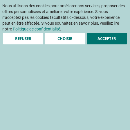
Aller
Mon pani
au
Nous utilisons des cookies pour améliorer nos services, proposer des
Af
contenu
offres personnalisées et améliorer votre expérience. Si vous
na
n'acceptez pas les cookies facultatifs ci-dessous, votre expérience
peut en être affectée. Si vous souhaitez en savoir plus, veuillez lire
notre
Politique de confidentialité
.
REFUSER
CHOISIR
ACCEPTER
Le boom des petits fruits
rouges
consommation
production
gestion du rayon
Accueil
Publications
Détail Fruits & Légumes
DETAIL FRUITS ET LEGUMES 343 - Mai 2018
Le boom des petits fruits rouges