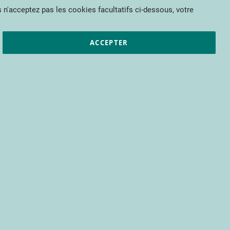
Mon panier
 n'acceptez pas les cookies facultatifs ci-dessous, votre
et résultats
CTIFL
Nous rejoindre
ACCEPTER
REF - 2-87911-123-4
en culture de concombre permettent
es consommateurs en terme de
urité alimentaire, en prenant en
us en plus respectueuses de