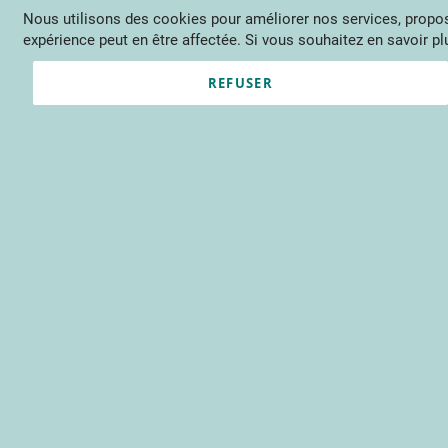
Nous utilisons des cookies pour améliorer nos services, propose
Langue
FR
Contactez-nous
expérience peut en être affectée. Si vous souhaitez en savoir plu
Actu
Évène
REFUSER
Accueil
Produits en vente
LE
Passer
à
la
fin
de
la
galerie
d’images