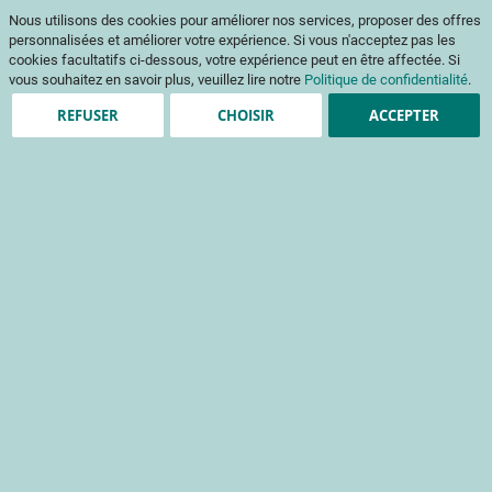
Aller
Mon pani
Nous utilisons des cookies pour améliorer nos services, proposer des offres
au
Af
contenu
personnalisées et améliorer votre expérience. Si vous n'acceptez pas les
na
cookies facultatifs ci-dessous, votre expérience peut en être affectée. Si
vous souhaitez en savoir plus, veuillez lire notre
Politique de confidentialité
.
REFUSER
CHOISIR
ACCEPTER
Accueil
Le CTIFL en quelques mots
Le CTIFL en quelques
mots
Créé en 1952, notre organisme, le Centre Technique
Interprofessionnel des Fruits et Légumes CTIFL, est le référent de
recherche appliquée au service de la filière fruits et légumes, de la
production à la distribution. Notre mission principale est d’aider les
professionnels à relever les défis de production durable et de
satisfaction du consommateur dans un contexte en constante
évolution, toujours plus compétitif et exigeant.