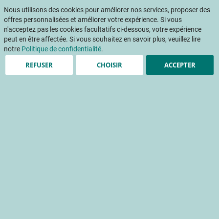
Aller
Mon pani
au
Nous utilisons des cookies pour améliorer nos services, proposer des
Af
contenu
offres personnalisées et améliorer votre expérience. Si vous
na
n'acceptez pas les cookies facultatifs ci-dessous, votre expérience
peut en être affectée. Si vous souhaitez en savoir plus, veuillez lire
notre
Politique de confidentialité
.
REFUSER
CHOISIR
ACCEPTER
Le CTIFL, un organisme de
formation dédié à la filière
fruits et légumes
La formation professionnelle
Accueil
Publications
INFOS CTIFL
INFOS CTIFL 387 - décembre 2022
Le CTIFL, un organisme de formation dédié à la filière fruits et légumes
La montée en compétences des salariés est au coeur d'une stratégie
d'optimisation du travail en exploitations agricoles ou dans les