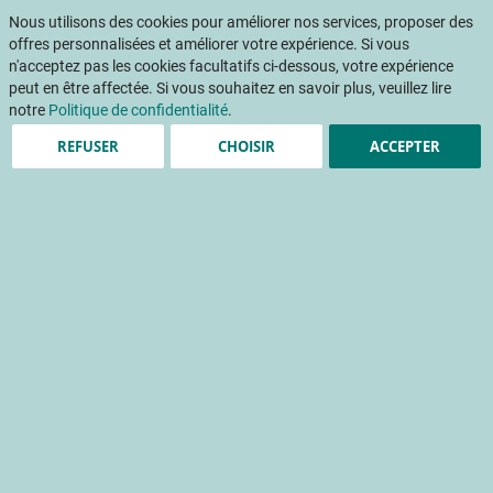
Aller
Mon pani
au
Nous utilisons des cookies pour améliorer nos services, proposer des
Af
contenu
offres personnalisées et améliorer votre expérience. Si vous
na
n'acceptez pas les cookies facultatifs ci-dessous, votre expérience
peut en être affectée. Si vous souhaitez en savoir plus, veuillez lire
notre
Politique de confidentialité
.
REFUSER
CHOISIR
ACCEPTER
Effet de la maturité à la
récolte sur les
performances en
conservation et les
qualités organoleptique et
nutritionnelle
Effet de la maturité à la récolte sur les performances en
conservation et les qualités organoleptique et
nutritionnelle