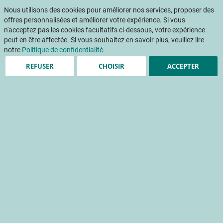
Aller
Mon pani
au
Nous utilisons des cookies pour améliorer nos services, proposer des
Af
contenu
offres personnalisées et améliorer votre expérience. Si vous
na
n'acceptez pas les cookies facultatifs ci-dessous, votre expérience
peut en être affectée. Si vous souhaitez en savoir plus, veuillez lire
notre
Politique de confidentialité
.
REFUSER
CHOISIR
ACCEPTER
Le fenouil, ce bulbe anisé
aux mille utilisations
cuisine
qualité du produit frais
conservation du produit frais
Accueil
Publications
Détail Fruits & Légumes
DETAIL FRUITS ET LEGUMES 385 - Juillet-Août 2022
Le fenouil, ce bulbe anisé aux mille utilisations