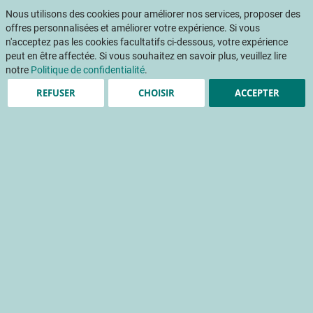
Aller
Mon pani
au
Nous utilisons des cookies pour améliorer nos services, proposer des
Af
contenu
offres personnalisées et améliorer votre expérience. Si vous
na
n'acceptez pas les cookies facultatifs ci-dessous, votre expérience
peut en être affectée. Si vous souhaitez en savoir plus, veuillez lire
Accueil
Publications
L’emballage des fruits et légumes : fonctions, économie, matériaux et innovations (textes en vigueur au 08/01/2024)
notre
Politique de confidentialité
.
REFUSER
CHOISIR
ACCEPTER