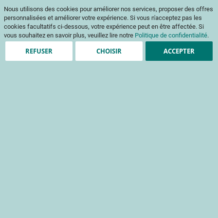
Aller
Mon pani
Nous utilisons des cookies pour améliorer nos services, proposer des offres
au
Af
contenu
personnalisées et améliorer votre expérience. Si vous n'acceptez pas les
na
cookies facultatifs ci-dessous, votre expérience peut en être affectée. Si
vous souhaitez en savoir plus, veuillez lire notre
Politique de confidentialité
.
REFUSER
CHOISIR
ACCEPTER
Accueil
Produits en vente
LES CHOUX A INFLORESCENCE : CHOU FLEUR CHOU BROCOLI CHOU ROMANESCO
Passer
à
la
fin
de
la
galerie
d’images