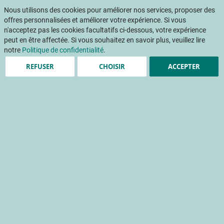
Aller
Mon pani
au
Nous utilisons des cookies pour améliorer nos services, proposer des
Af
contenu
offres personnalisées et améliorer votre expérience. Si vous
na
n'acceptez pas les cookies facultatifs ci-dessous, votre expérience
peut en être affectée. Si vous souhaitez en savoir plus, veuillez lire
Accueil
Publications
Les résistances variétales en cultures légumières
notre
Politique de confidentialité
.
REFUSER
CHOISIR
ACCEPTER