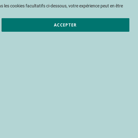
Mon panier
 les cookies facultatifs ci-dessous, votre expérience peut en être
ACCEPTER
et résultats
CTIFL
Nous rejoindre
ications ; les
ue