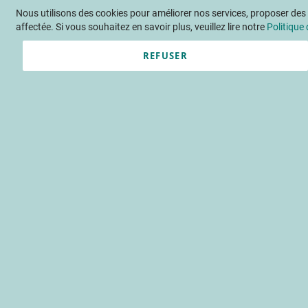
Nous utilisons des cookies pour améliorer nos services, proposer des o
Langue
FR
Contactez-nous
affectée. Si vous souhaitez en savoir plus, veuillez lire notre
Politique 
REFUSER
Actu
Évène
Accueil
Publications
Localisat