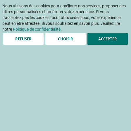
Aller
Mon pani
au
Nous utilisons des cookies pour améliorer nos services, proposer des
Af
contenu
offres personnalisées et améliorer votre expérience. Si vous
na
n'acceptez pas les cookies facultatifs ci-dessous, votre expérience
peut en être affectée. Si vous souhaitez en savoir plus, veuillez lire
Accueil
Publications
Maîtrise des pucerons cendrés par l’application des produits par micro-injection
notre
Politique de confidentialité
.
REFUSER
CHOISIR
ACCEPTER