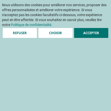
Aller
Mon pani
au
Nous utilisons des cookies pour améliorer nos services, proposer des
Af
contenu
offres personnalisées et améliorer votre expérience. Si vous
na
n'acceptez pas les cookies facultatifs ci-dessous, votre expérience
peut en être affectée. Si vous souhaitez en savoir plus, veuillez lire
Accueil
Publications
MIPS AuRA - Systèmes de maraîchage intensif sur petites surfaces
notre
Politique de confidentialité
.
REFUSER
CHOISIR
ACCEPTER