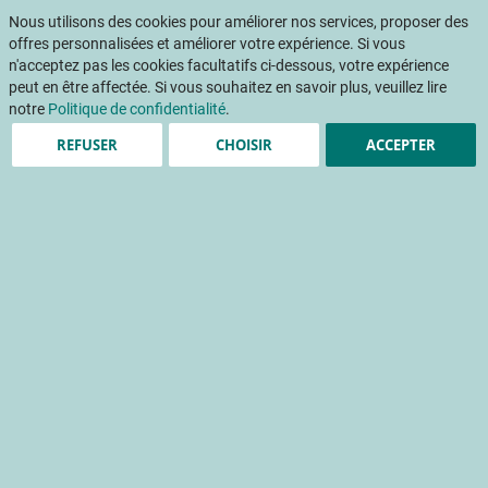
Aller
Mon pani
au
Nous utilisons des cookies pour améliorer nos services, proposer des
Af
contenu
offres personnalisées et améliorer votre expérience. Si vous
na
n'acceptez pas les cookies facultatifs ci-dessous, votre expérience
peut en être affectée. Si vous souhaitez en savoir plus, veuillez lire
Accueil
Publications
NOTICE : Construction d'un système de culture en maraîchage biologique sous abri en agroécologie
notre
Politique de confidentialité
.
REFUSER
CHOISIR
ACCEPTER