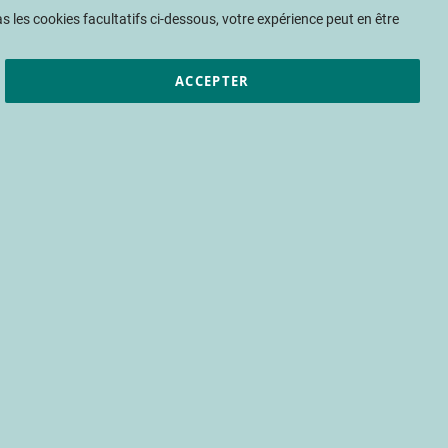
Mon panier
 les cookies facultatifs ci-dessous, votre expérience peut en être
ACCEPTER
et résultats
CTIFL
Nous rejoindre
le : projet ICAP
 le centre CTIFL de Lanxade, en co-