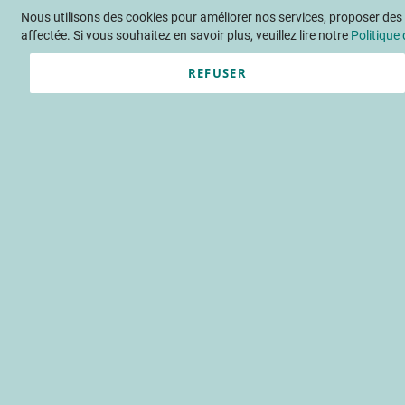
Nous utilisons des cookies pour améliorer nos services, proposer des o
Langue
FR
Contactez-nous
affectée. Si vous souhaitez en savoir plus, veuillez lire notre
Politique 
REFUSER
Actu
Évène
Accueil
Publications
Paillage 