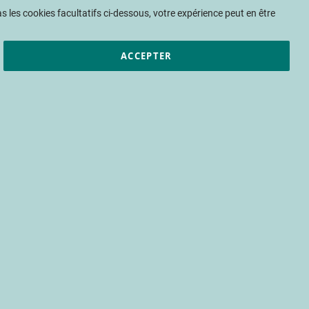
Mon panier
 les cookies facultatifs ci-dessous, votre expérience peut en être
ACCEPTER
et résultats
CTIFL
Nous rejoindre
FL : premiers
x tests produits
, Silice)
esticide
paupfl