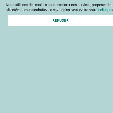
Nous utilisons des cookies pour améliorer nos services, proposer des o
Langue
FR
Contactez-nous
affectée. Si vous souhaitez en savoir plus, veuillez lire notre
Politique 
REFUSER
Actu
Évène
Accueil
Publications