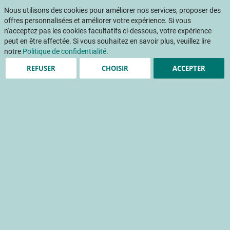
Aller
Mon pani
au
Nous utilisons des cookies pour améliorer nos services, proposer des
Af
contenu
offres personnalisées et améliorer votre expérience. Si vous
na
n'acceptez pas les cookies facultatifs ci-dessous, votre expérience
peut en être affectée. Si vous souhaitez en savoir plus, veuillez lire
Accueil
Publications
Plantes de service en vergers de pêchers et pommiers pour réguler les pucerons
notre
Politique de confidentialité
.
REFUSER
CHOISIR
ACCEPTER