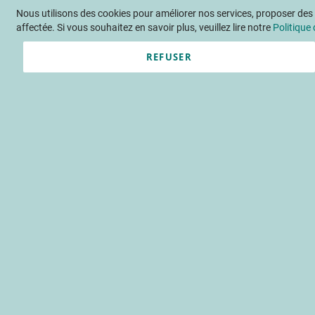
Nous utilisons des cookies pour améliorer nos services, proposer des o
Langue
FR
Contactez-nous
affectée. Si vous souhaitez en savoir plus, veuillez lire notre
Politique 
REFUSER
Actu
Évène
Accueil
Publications