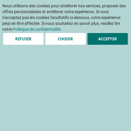
Aller
Mon pani
au
Nous utilisons des cookies pour améliorer nos services, proposer des
Af
contenu
offres personnalisées et améliorer votre expérience. Si vous
na
n'acceptez pas les cookies facultatifs ci-dessous, votre expérience
peut en être affectée. Si vous souhaitez en savoir plus, veuillez lire
notre
Politique de confidentialité
.
REFUSER
CHOISIR
ACCEPTER
Save the date :
présentation variétale
Abricot le 28 août 2025